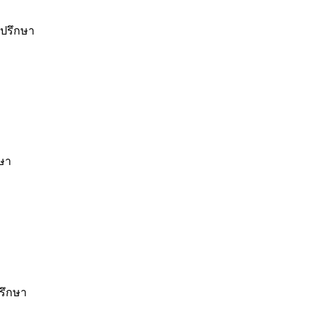
ำปรึกษา
กษา
รึกษา