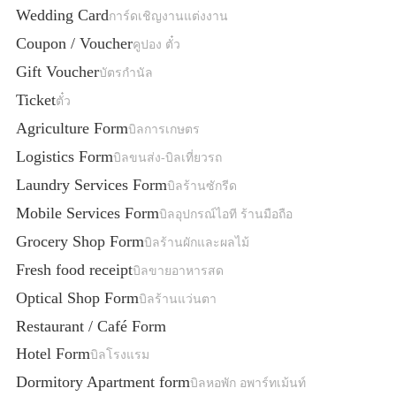
Wedding Card
การ์ดเชิญงานแต่งงาน
Coupon / Voucher
คูปอง ตั๋ว
Gift Voucher
บัตรกำนัล
Ticket
ตั๋ว
Agriculture Form
บิลการเกษตร
Logistics Form
บิลขนส่ง-บิลเที่ยวรถ
Laundry Services Form
บิลร้านซักรีด
Mobile Services Form
บิลอุปกรณ์ไอที ร้านมือถือ
Grocery Shop Form
บิลร้านผักและผลไม้
Fresh food receipt
บิลขายอาหารสด
Optical Shop Form
บิลร้านแว่นตา
Restaurant / Café Form
Hotel Form
บิลโรงแรม
Dormitory Apartment form
บิลหอพัก อพาร์ทเม้นท์