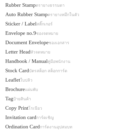
Rubber Stamp
ตรายางธรรมดา
Auto Rubber Stamp
ตรายางหมึกในตัว
Sticker / Label
สติ๊กเกอร์
Envelope no.9
ซองจดหมาย
Document Envelope
ซองเอกสาร
Letter Head
หัวจดหมาย
Handbook / Manual
คู่มือพนักงาน
Stock Card
บัตรสต็อก สต็อกการ์ด
Leaflet
ใบปลิว
Brochure
แผ่นพับ
Tag
ป้ายสินค้า
Copy Print
โรเนียว
Invitation card
การ์ดเชิญ
Ordination Card
การ์ดงานอุปสมบท