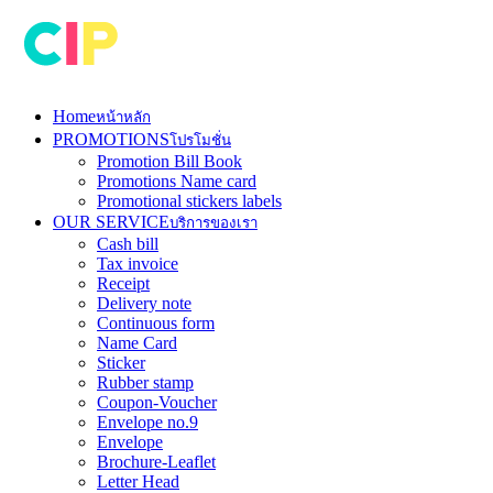
Home
หน้าหลัก
PROMOTIONS
โปรโมชั่น
Promotion Bill Book
Promotions Name card
Promotional stickers labels
OUR SERVICE
บริการของเรา
Cash bill
Tax invoice
Receipt
Delivery note
Continuous form
Name Card
Sticker
Rubber stamp
Coupon-Voucher
Envelope no.9
Envelope
Brochure-Leaflet
Letter Head