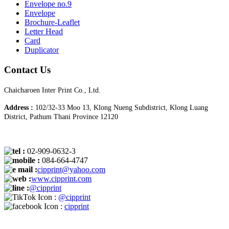
Envelope no.9
Envelope
Brochure-Leaflet
Letter Head
Card
Duplicator
Contact Us
Chaicharoen Inter Print Co., Ltd.
Address :
102/32-33 Moo 13, Klong Nueng Subdistrict, Klong Luang
District, Pathum Thani Province 12120
:
02-909-0632-3
:
084-664-4747
:
cipprint@yahoo.com
:
www.cipprint.com
:
@cipprint
:
@cipprint
:
cipprint