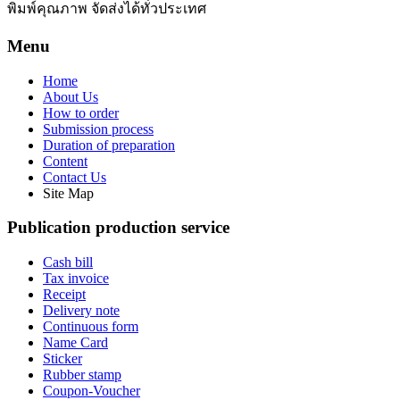
พิมพ์คุณภาพ จัดส่งได้ทั่วประเทศ
Menu
Home
About Us
How to order
Submission process
Duration of preparation
Content
Contact Us
Site Map
Publication production service
Cash bill
Tax invoice
Receipt
Delivery note
Continuous form
Name Card
Sticker
Rubber stamp
Coupon-Voucher