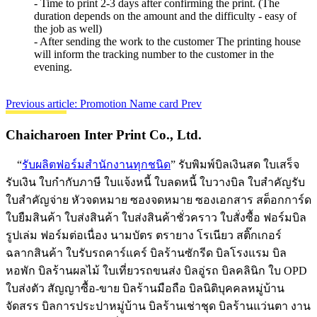
- Time to print 2-3 days after confirming the print. (The
duration depends on the amount and the difficulty - easy of
the job as well)
- After sending the work to the customer The printing house
will inform the tracking number to the customer in the
evening.
Previous article: Promotion Name card
Prev
Chaicharoen Inter Print Co., Ltd.
“
รับผลิตฟอร์มสำนักงานทุกชนิด
” รับพิมพ์บิลเงินสด ใบเสร็จ
รับเงิน ใบกำกับภาษี ใบแจ้งหนี้ ใบลดหนี้ ใบวางบิล ใบสำคัญรับ
ใบสำคัญจ่าย หัวจดหมาย ซองจดหมาย ซองเอกสาร สต็อกการ์ด
ใบยืมสินค้า ใบส่งสินค้า ใบส่งสินค้าชั่วคราว ใบสั่งซื้อ ฟอร์มบิล
รูปเล่ม ฟอร์มต่อเนื่อง นามบัตร ตรายาง โรเนียว สติ๊กเกอร์
ฉลากสินค้า ใบรับรถคาร์แคร์ บิลร้านซักรีด บิลโรงแรม บิล
หอพัก บิลร้านผลไม้ ใบเที่ยวรถขนส่ง บิลอู่รถ บิลคลินิก ใบ OPD
ใบส่งตัว สัญญาซื้อ-ขาย บิลร้านมือถือ บิลนิติบุคคลหมู่บ้าน
จัดสรร บิลการประปาหมู่บ้าน บิลร้านเช่าชุด บิลร้านแว่นตา งาน