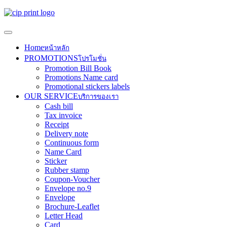
Home
หน้าหลัก
PROMOTIONS
โปรโมชั่น
Promotion Bill Book
Promotions Name card
Promotional stickers labels
OUR SERVICE
บริการของเรา
Cash bill
Tax invoice
Receipt
Delivery note
Continuous form
Name Card
Sticker
Rubber stamp
Coupon-Voucher
Envelope no.9
Envelope
Brochure-Leaflet
Letter Head
Card